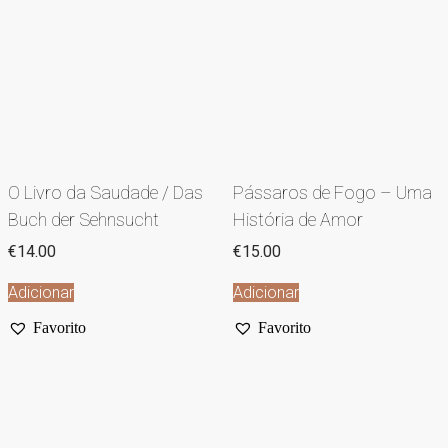
O Livro da Saudade / Das
Pássaros de Fogo – Uma
Buch der Sehnsucht
História de Amor
€
14.00
€
15.00
Adicionar
Adicionar
Favorito
Favorito