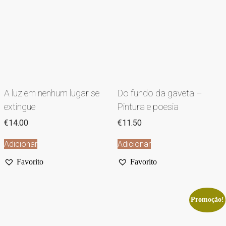
A luz em nenhum lugar se
Do fundo da gaveta –
extingue
Pintura e poesia
€
14.00
€
11.50
Adicionar
Adicionar
Favorito
Favorito
Promoção!