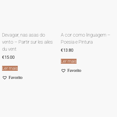
Devagar, nas asas do
A cor como linguagem –
vento – Partir sur les ailes
Poesia e Pintura
du vent
€
13.80
€
15.00
Ler mais
Ler mais
Favorito
Favorito