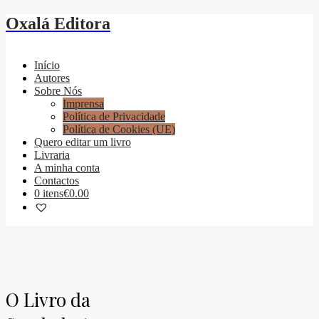
Oxalá Editora
Início
Autores
Sobre Nós
Imprensa
Política de Privacidade
Política de Cookies (UE)
Quero editar um livro
Livraria
A minha conta
Contactos
0 itens
€0.00
O Livro da