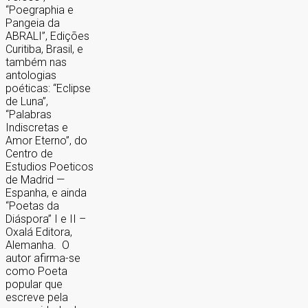
“Poegraphia e
Pangeia da
ABRALI”, Edições
Curitiba, Brasil, e
também nas
antologias
poéticas: “Eclipse
de Luna”,
“Palabras
Indiscretas e
Amor Eterno”, do
Centro de
Estudios Poeticos
de Madrid —
Espanha, e ainda
“Poetas da
Diáspora” I e II –
Oxalá Editora,
Alemanha. O
autor afirma-se
como Poeta
popular que
escreve pela