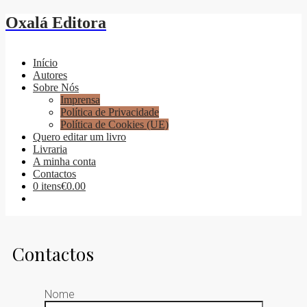
Oxalá Editora
Início
Autores
Sobre Nós
Imprensa
Política de Privacidade
Política de Cookies (UE)
Quero editar um livro
Livraria
A minha conta
Contactos
0 itens
€0.00
Contactos
Nome