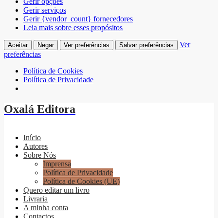
Gerir opções
Gerir serviços
Gerir {vendor_count} fornecedores
Leia mais sobre esses propósitos
Ver
Aceitar
Negar
Ver preferências
Salvar preferências
preferências
Política de Cookies
Política de Privacidade
Oxalá Editora
Início
Autores
Sobre Nós
Imprensa
Política de Privacidade
Política de Cookies (UE)
Quero editar um livro
Livraria
A minha conta
Contactos