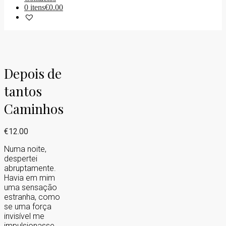
0 itens
€0.00
Depois de
tantos
Caminhos
€
12.00
Numa noite,
despertei
abruptamente.
Havia em mim
uma sensação
estranha, como
se uma força
invisível me
impulsionasse.