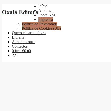
Início
Autores
Oxalá Editora
Sobre Nós
Imprensa
Política de Privacidade
Política de Cookies (UE)
Quero editar um livro
Livraria
A minha conta
Contactos
0 itens
€0.00