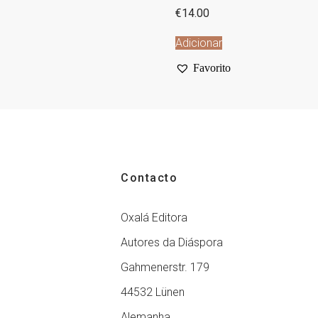
€
14.00
Adicionar
Favorito
Contacto
Oxalá Editora
Autores da Diáspora
Gahmenerstr. 179
44532 Lünen
Alemanha